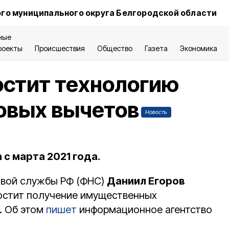
го муниципального округа Белгородской области
ные
роекты
Происшествия
Общество
Газета
Экономика
остит технологию
овых вычетов
Новость
с марта 2021 года.
овой службы РФ (ФНС)
Даниил Егоров
ростит получение имущественных
. Об этом
пишет
информационное агентство