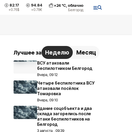
82.17
94.84
+
24
°С,
облачно
+0.76
$
+0.78
€
Белгород
Неделю
Месяц
Лучшее за
ВСУ атаковали
беспилотником Белгород
Вчера, 09:12
Четыре беспилотника ВСУ
атаковали посёлок
Томаровка
Вчера, 09:10
Здание соцобъекта и два
склада загорелись после
атаки беспилотников на
Белгород
3 августа , 09:39