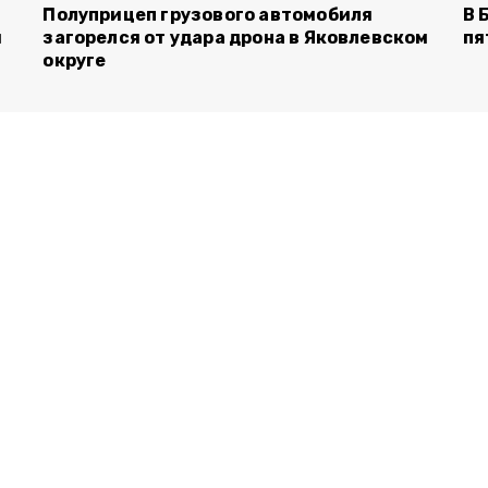
Полуприцеп грузового автомобиля
В 
й
загорелся от удара дрона в Яковлевском
пя
округе