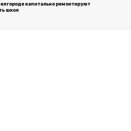
Белгороде капитально ремонтируют
ть школ