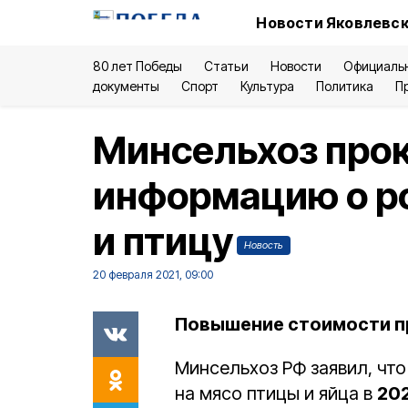
Новости Яковлевск
80 лет Победы
Статьи
Новости
Официаль
документы
Спорт
Культура
Политика
П
Минсельхоз про
информацию о ро
и птицу
Новость
20 февраля 2021, 09:00
Повышение стоимости пр
Минсельхоз РФ заявил, чт
на мясо птицы и яйца в
202