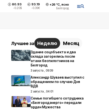
80.93
93.19
+
26
°С,
ясно
-0.20
$
-0.39
€
Белгород
Неделю
Месяц
Лучшее за
Здание соцобъекта и два
склада загорелись после
атаки беспилотников на
Белгород
3 августа , 09:39
Александр Шуваев выступил с
обращением по случаю Дня
ВДВ
2 августа , 04:01
Семье погибшего сотрудника
«Белгородэнерго» передали
орден Мужества