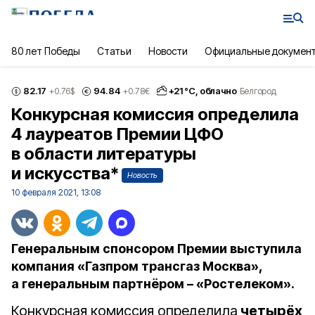
80 лет Победы
Статьи
Новости
Официальные докумен
82.17
94.84
+
21
°С,
облачно
+0.76
$
+0.78
€
Белгород
Конкурсная комиссия определила
4 лауреатов Премии ЦФО
в области литературы
и искусства*
Новость
10 февраля 2021, 13:08
Генеральным спонсором Премии выступила
компания «Газпром трансгаз Москва»,
а генеральным партнёром – «Ростелеком».
Конкурсная комиссия определила
четырёх