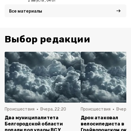
2 августа , 04:01
Все материалы
Выбор редакции
Происшествия
Вчера, 22:20
Происшествия
Вчера, 
Два муниципалитета
Дрон атаковал
Белгородской области
велосипедиста в
попали под удары ВСУ
Грайворонском окр