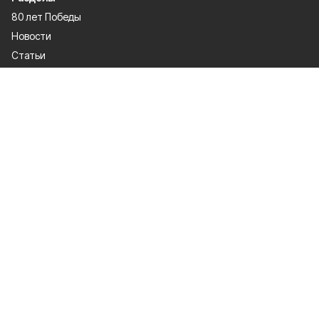
80 лет Победы
Новости
Статьи
Официальные документы
Спорт
Культура
Политика
Проекты
Происшествия
Газета
Общество
Экономика
О проекте
Об издании
Правила использования