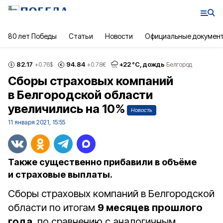
80 лет Победы
Статьи
Новости
Официальные докумен
82.17
94.84
+
22
°С,
дождь
+0.76
$
+0.78
€
Белгород
Сборы страховых компаний
в Белгородской области
увеличились на 10%
Новость
11 января 2021, 15:55
Также существенно прибавили в объёме
и страховые выплаты.
Сборы страховых компаний в Белгородской
области по итогам
9 месяцев прошлого
года
, по сравнению с аналогичным