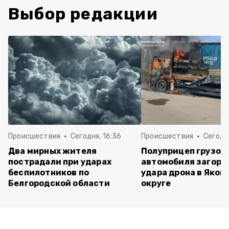
Выбор редакции
Происшествия
Сегодня, 16:36
Происшествия
Сегодня
Два мирных жителя
Полуприцеп грузов
пострадали при ударах
автомобиля загоре
беспилотников по
удара дрона в Яков
Белгородской области
округе