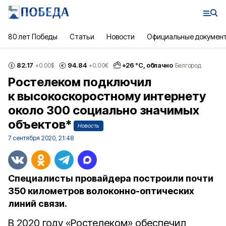
80 лет Победы
Статьи
Новости
Официальные докумен
82.17
94.84
+
26
°С,
облачно
+0.00
$
+0.00
€
Белгород
Ростелеком подключил
к высокоскоростному интернету
около 300 социально значимых
объектов*
Новость
7 сентября 2020, 21:48
Специалисты провайдера построили почти
350 километров волоконно-оптических
линий связи.
В 2020 году «Ростелеком» обеспечил