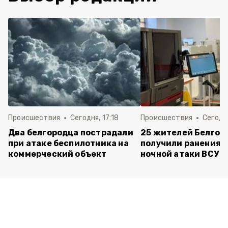
Происшествия
Сегодня, 17:18
Происшествия
Сегодня
Два белгородца пострадали
25 жителей Белгор
при атаке беспилотника на
получили ранения 
коммерческий объект
ночной атаки ВСУ