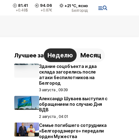
81.41
94.06
+
21
°С,
ясно
+0.48
$
+0.87
€
Белгород
Неделю
Месяц
Лучшее за
Здание соцобъекта и два
склада загорелись после
атаки беспилотников на
Белгород
3 августа , 09:39
Александр Шуваев выступил с
обращением по случаю Дня
ВДВ
2 августа , 04:01
Семье погибшего сотрудника
«Белгородэнерго» передали
орден Мужества