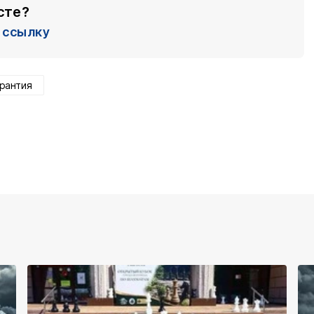
сте?
ссылку
арантия