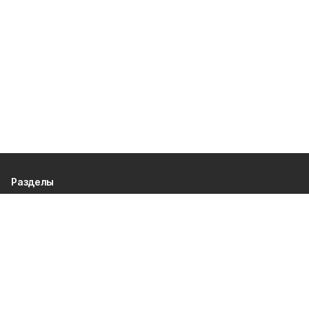
Разделы
80 лет Победы
Новости
Статьи
Официальные документы
Спорт
Культура