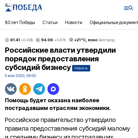
80 лет Победы
Статьи
Новости
Официальные докумен
81.41
94.06
+
21
°С,
ясно
+0.48
$
+0.87
€
Белгород
Российские власти утвердили
порядок предоставления
субсидий бизнесу
Новость
5 мая 2020, 09:00
Помощь будет оказана наиболее
пострадавшим отраслям экономики.
Российское правительство утвердило
правила предоставления субсидий малому
и среднему бизнесу из пострадавших