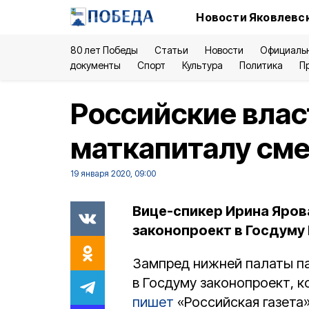
Новости Яковлевск
80 лет Победы
Статьи
Новости
Официаль
документы
Спорт
Культура
Политика
П
Российские влас
маткапиталу сме
19 января 2020, 09:00
Вице-спикер Ирина Яро
законопроект в Госдуму 
Зампред нижней палаты п
в Госдуму законопроект, к
пишет
«Российская газета»