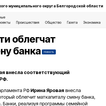
ого муниципального округа Белгородской области
ные
роекты
Происшествия
Общество
Газета
Экономика
ти облегчат
ну банка
Новость
вая внесла соответствующий
РФ.
арламента РФ
Ирина Яровая
внесла
оторый облегчит маткапиталу смену банка,
. Банки, реализуя программы семейной