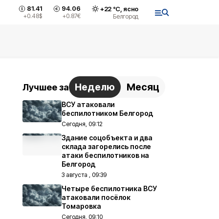
81.41
94.06
+
22
°С,
ясно
+0.48
$
+0.87
€
Белгород
Неделю
Месяц
Лучшее за
ВСУ атаковали
беспилотником Белгород
Сегодня, 09:12
Здание соцобъекта и два
склада загорелись после
атаки беспилотников на
Белгород
3 августа , 09:39
Четыре беспилотника ВСУ
атаковали посёлок
Томаровка
Сегодня, 09:10