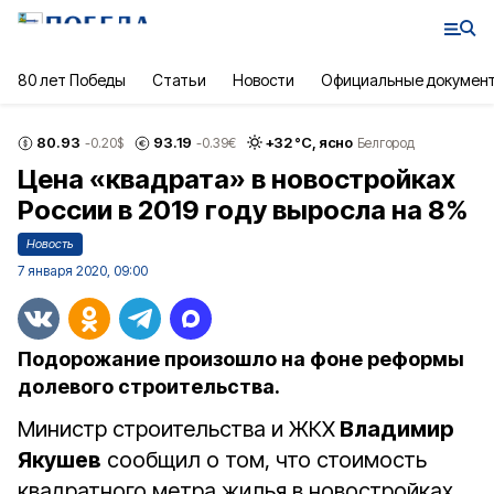
80 лет Победы
Статьи
Новости
Официальные докумен
80.93
93.19
+
32
°С,
ясно
-0.20
$
-0.39
€
Белгород
Цена «квадрата» в новостройках
России в 2019 году выросла на 8%
Новость
7 января 2020, 09:00
Подорожание произошло на фоне реформы
долевого строительства.
Министр строительства и ЖКХ
Владимир
Якушев
сообщил о том, что стоимость
квадратного метра жилья в новостройках