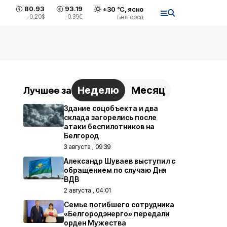
80.93
93.19
+
30
°С,
ясно
-0.20
$
-0.39
€
Белгород
Неделю
Месяц
Лучшее за
Здание соцобъекта и два
склада загорелись после
атаки беспилотников на
Белгород
3 августа , 09:39
Александр Шуваев выступил с
обращением по случаю Дня
ВДВ
2 августа , 04:01
Семье погибшего сотрудника
«Белгородэнерго» передали
орден Мужества