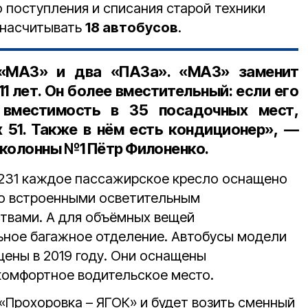
о поступления и списания старой техники
 насчитывать
18 автобусов
.
«МАЗ» и два «ПАЗа». «МАЗ» заменит
1 лет. Он более вместительный: если его
 вместимость в 35 посадочных мест,
х 51. Также в нём есть кондиционер», —
околонны №1 Пётр Филоненко
.
-231 каждое пассажирское кресло оснащено
о встроенными осветительным
твами. А для объёмных вещей
ьное багажное отделение. Автобусы модели
ены в 2019 году. Они оснащены
комфортное водительское место.
«Прохоровка – ЯГОК» и будет возить сменный