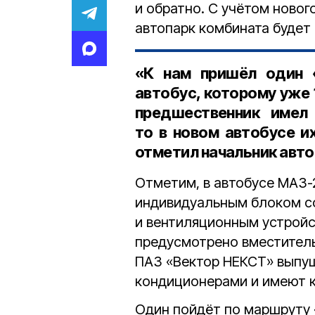
и обратно. С учётом новог
автопарк комбината будет
«К нам пришёл один 
автобус, которому уже 1
предшественник имел
то в новом автобусе и
отметил
начальник авт
Отметим, в автобусе МАЗ
индивидуальным блоком с
и вентиляционным устройс
предусмотрено вместител
ПАЗ «Вектор НЕКСТ» выпущ
кондиционерами и имеют 
Один пойдёт по маршруту 