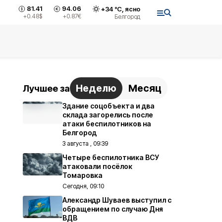
81.41
94.06
+
34
°С,
ясно
+0.48
$
+0.87
€
Белгород
Неделю
Месяц
Лучшее за
Здание соцобъекта и два
склада загорелись после
атаки беспилотников на
Белгород
3 августа , 09:39
Четыре беспилотника ВСУ
атаковали посёлок
Томаровка
Сегодня, 09:10
Александр Шуваев выступил с
обращением по случаю Дня
ВДВ