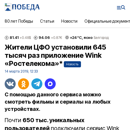
80 лет Победы
Статьи
Новости
Официальные докумен
81.41
94.06
+
24
°С,
ясно
+0.48
$
+0.87
€
Белгород
Жители ЦФО установили 645
тысяч раз приложение Wink
«Ростелекома»*
Новость
14 марта 2019, 12:33
С помощью данного сервиса можно
смотреть фильмы и сериалы на любых
устройствах.
Почти
650 тыс. уникальных
пользователей
подключили сервис Wink