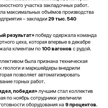
хностного участка закладочных работ.
гла максимальных объёмов производства
едприятия – закладки
29 тыс. 540
ый результат»
победу одержала команда
ного цеха, которая впервые в декабре
ужала клиентам по
100 вагонов
с рудой.
лективом была признана техническая
ок геологи и маркшейдеры внедрили
оторая позволяет автоматизировать
вание горных работ.
идел, победил»
лучшим стал коллектив
мая по ноябрь сотрудники увеличили
готовности оборудования на
9 процентов
.