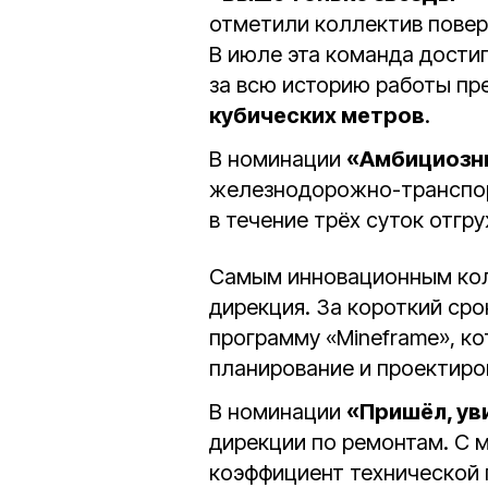
отметили коллектив повер
В июле эта команда дости
за всю историю работы пр
кубических метров
.
В номинации
«Амбициозн
железнодорожно-транспорт
в течение трёх суток отгр
Самым инновационным кол
дирекция. За короткий ср
программу «Mineframe», к
планирование и проектиро
В номинации
«Пришёл, ув
дирекции по ремонтам. С 
коэффициент технической 