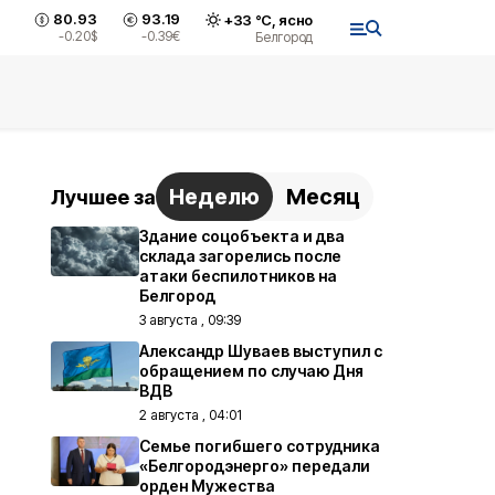
80.93
93.19
+
33
°С,
ясно
-0.20
$
-0.39
€
Белгород
Неделю
Месяц
Лучшее за
Здание соцобъекта и два
склада загорелись после
атаки беспилотников на
Белгород
3 августа , 09:39
Александр Шуваев выступил с
обращением по случаю Дня
ВДВ
2 августа , 04:01
Семье погибшего сотрудника
«Белгородэнерго» передали
орден Мужества