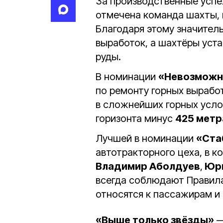
За производственные успе
отмечена команда шахты, 
Благодаря этому значител
выработок, а шахтёры уст
руды.
В номинации
«Невозможн
по ремонту горных вырабо
в сложнейших горных усло
горизонта минус
425 метр
Лучшей в номинации
«Ста
автотракторного цеха, в к
Владимир Аболдуев
,
Юри
всегда соблюдают Правил
относятся к пассажирам и 
«Выше только звёзды»
—