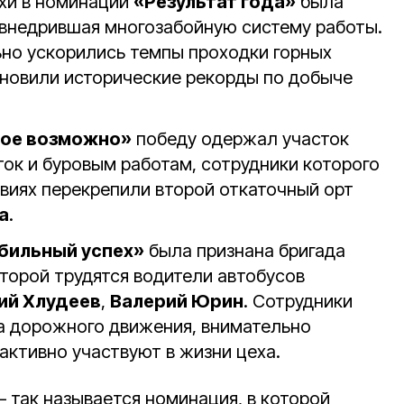
хи в номинации
«Результат года»
была
внедрившая многозабойную систему работы.
ьно ускорились темпы проходки горных
ановили исторические рекорды по добыче
ое возможно»
победу одержал участок
ток и буровым работам, сотрудники которого
виях перекрепили второй откаточный орт
а
.
бильный успех»
была признана бригада
оторой трудятся водители автобусов
й Хлудеев
,
Валерий Юрин
. Сотрудники
а дорожного движения, внимательно
активно участвуют в жизни цеха.
 так называется номинация, в которой