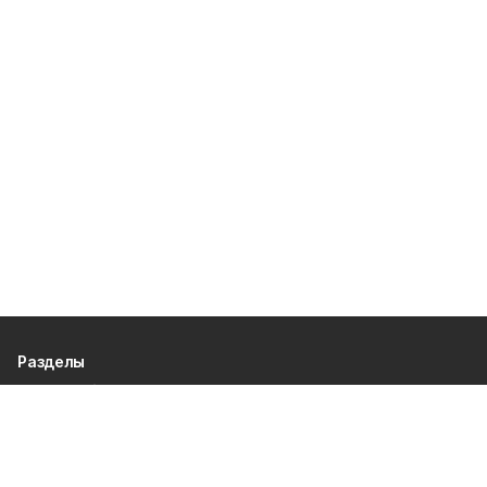
Разделы
80 лет Победы
Новости
Статьи
Официальные документы