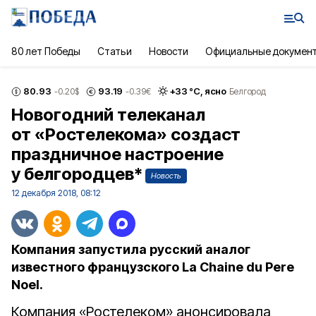
80 лет Победы
Статьи
Новости
Официальные докумен
80.93
93.19
+
33
°С,
ясно
-0.20
$
-0.39
€
Белгород
Новогодний телеканал
от «Ростелекома» создаст
праздничное настроение
у белгородцев*
Новость
12 декабря 2018, 08:12
Компания запустила русский аналог
известного французского La Chaine du Pere
Noel.
Компания «Ростелеком» анонсировала