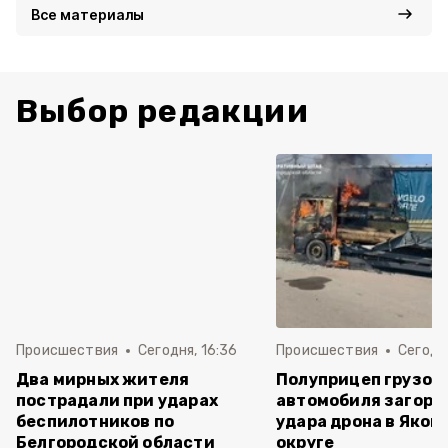
Все материалы
Выбор редакции
Происшествия
Сегодня, 16:36
Происшествия
Сегодня
Два мирных жителя
Полуприцеп грузов
пострадали при ударах
автомобиля загоре
беспилотников по
удара дрона в Яков
Белгородской области
округе