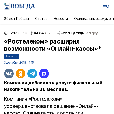
80 лет Победы
Статьи
Новости
Официальные докумен
82.17
94.84
+
22
°С,
дождь
+0.76
$
+0.78
€
Белгород
«Ростелеком» расширил
возможности «Онлайн-кассы»*
Новость
3 декабря 2018, 11:15
Компания добавила к услуге фискальный
накопитель на 36 месяцев.
Компания «Ростелеком»
усовершенствовала решение «Онлайн-
касса». Специалисты дополнили