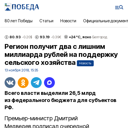
80 лет Победы
Статьи
Новости
Официальные докумен
80.93
93.19
+
24
°С,
ясно
-0.20
$
-0.39
€
Белгород
Регион получит два с лишним
миллиарда рублей на поддержку
сельского хозяйства
Новость
13 ноября 2018, 15:35
Всего власти выделили 26,5 млрд
из федерального бюджета для субъектов
РФ.
Премьер-министр Дмитрий
Медведев подписал очередной