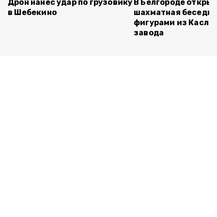
Дрон нанёс удар по грузовику
В Белгороде откры
в Шебекино
шахматная беседка
фигурами из Касли
завода