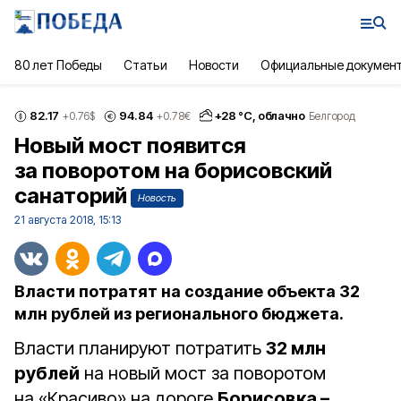
80 лет Победы
Статьи
Новости
Официальные докумен
82.17
94.84
+
28
°С,
облачно
+0.76
$
+0.78
€
Белгород
Новый мост появится
за поворотом на борисовский
санаторий
Новость
21 августа 2018, 15:13
Власти потратят на создание объекта 32
млн рублей из регионального бюджета.
Власти планируют потратить
32 млн
рублей
на новый мост за поворотом
на «Красиво» на дороге
Борисовка –