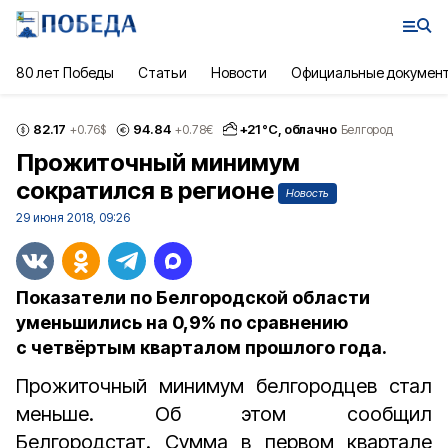
80 лет Победы
Статьи
Новости
Официальные докумен
82.17
94.84
+
21
°С,
облачно
+0.76
$
+0.78
€
Белгород
Прожиточный минимум
сократился в регионе
Новость
29 июня 2018, 09:26
Показатели по Белгородской области
уменьшились на 0,9% по сравнению
с четвёртым кварталом прошлого года.
Прожиточный минимум белгородцев стал
меньше. Об этом сообщил
Белгородстат. Сумма в первом квартале