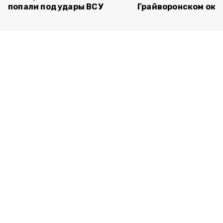
попали под удары ВСУ
Грайворонском окр