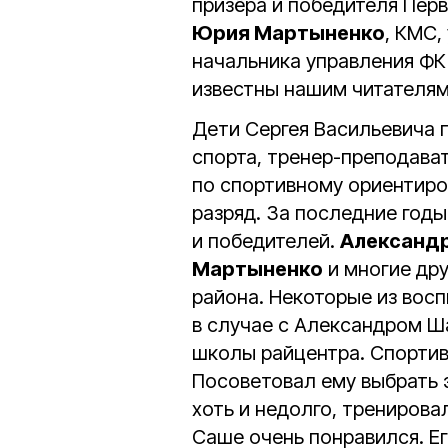
призёра и победителя Перв
Юрия Мартыненко
, КМС,
начальника управления ФК
известны нашим читателям
Дети Сергея Васильевича 
спорта, тренер-преподава
по спортивному ориентир
разряд. За последние год
и победителей.
Александ
Мартыненко
и многие дру
района. Некоторые из восп
в случае с Александром Ш
школы райцентра. Спортив
Посоветовал ему выбрать э
хоть и недолго, тренирова
Саше очень понравился. Е