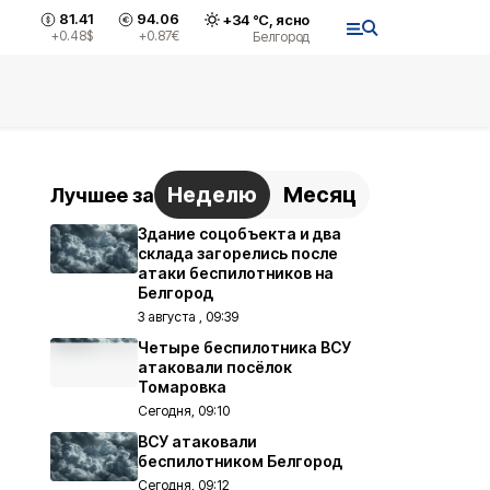
81.41
94.06
+
34
°С,
ясно
+0.48
$
+0.87
€
Белгород
Неделю
Месяц
Лучшее за
Здание соцобъекта и два
склада загорелись после
атаки беспилотников на
Белгород
3 августа , 09:39
Четыре беспилотника ВСУ
атаковали посёлок
Томаровка
Сегодня, 09:10
ВСУ атаковали
беспилотником Белгород
Сегодня, 09:12