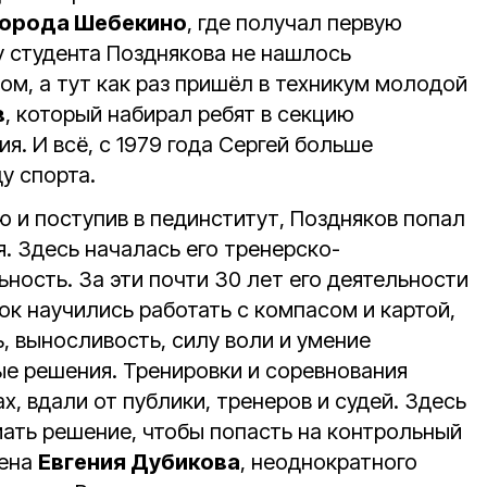
города Шебекино
, где получал первую
у студента Позднякова не нашлось
м, а тут как раз пришёл в техникум молодой
в
, который набирал ребят в секцию
я. И всё, с 1979 года Сергей больше
у спорта.
ю и поступив в пединститут, Поздняков попал
. Здесь началась его тренерско-
ность. За эти почти 30 лет его деятельности
к научились работать с компасом и картой,
, выносливость, силу воли и умение
е решения. Тренировки и соревнования
х, вдали от публики, тренеров и судей. Здесь
ать решение, чтобы попасть на контрольный
мена
Евгения Дубикова
, неоднократного