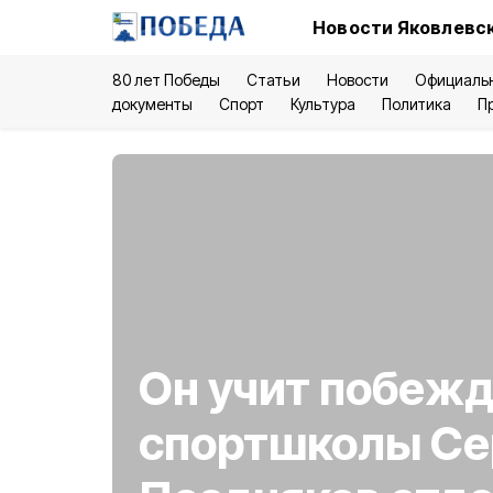
Новости Яковлевск
80 лет Победы
Статьи
Новости
Официаль
документы
Спорт
Культура
Политика
П
Он учит побежд
спортшколы Се