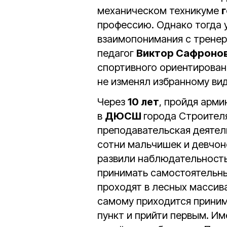
механическом техникуме
профессию. Однако тогда 
взаимопонимания с тренеро
педагог
Виктор Сафроно
спортивного ориентировани
не изменял избранному вид
Через
10 лет
, пройдя арми
в
ДЮСШ
города Строителя
преподавательская деятель
сотни мальчишек и девчоно
развили наблюдательность
принимать самостоятельны
проходят в лесных массива
самому приходится приним
пункт и прийти первым. И