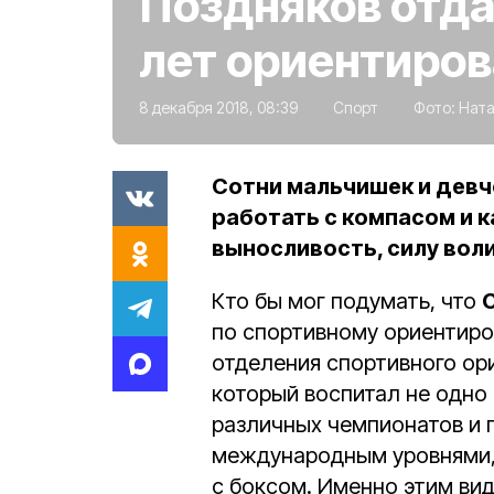
Поздняков отда
лет ориентиро
8 декабря 2018, 08:39
Спорт
Фото:
Ната
Сотни мальчишек и девч
работать с компасом и 
выносливость, силу воли
Кто бы мог подумать, что
по спортивному ориентир
отделения спортивного ори
который воспитал не одно
различных чемпионатов и п
международным уровнями, 
с боксом. Именно этим вид