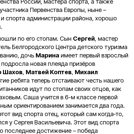
енства России, мастера спорта, а также
 участника Первенства Европы, ныне –
 и спорта администрации района, хорошо
.
пошли по его стопам. Сын
Сергей
, мастер
тель Белгородского Центра детского туризма
ованию, дочь
Марина
имеет первый взрослый
ы подросла новая плеяда призёров
р Шахов
,
Матвей Коптев
,
Михаил
гие ребята теперь отстаивают честь нашего
итанников идут по стопам своих отцов, как
аховым. Саша учится в 6-м классе первой
ным ориентированием занимается два года.
тот вид спорта отец, который сам когда‑то,
лся у Сергея Васильевича. Этот вид спорта
го последнее достижение – победа