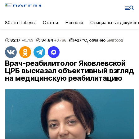
80 лет Победы
Статьи
Новости
Официальные докумен
82.17
94.84
+
27
°С,
облачно
+0.76
$
+0.78
€
Белгород
Врач-реабилитолог Яковлевской
ЦРБ высказал объективный взгляд
на медицинскую реабилитацию