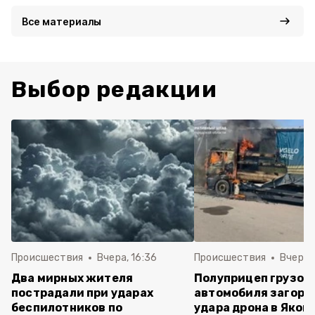
Все материалы
Выбор редакции
Происшествия
Вчера, 16:36
Происшествия
Вчера, 
Два мирных жителя
Полуприцеп грузов
пострадали при ударах
автомобиля загоре
беспилотников по
удара дрона в Яков