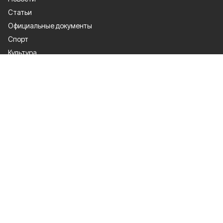
Статьи
Официальные документы
Спорт
Культура
Политика
Проекты
Происшествия
Газета
Общество
Экономика
О проекте
Об издании
Правила использования
Рекламодателям
Специальная оценка условий труда