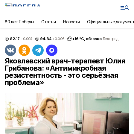
80 лет Победы
Статьи
Новости
Официальные докумен
82.17
94.84
+
16
°С,
облачно
+0.00
$
+0.00
€
Белгород
Яковлевский врач-терапевт Юлия
Грибанова: «Антимикробная
резистентность - это серьёзная
проблема»