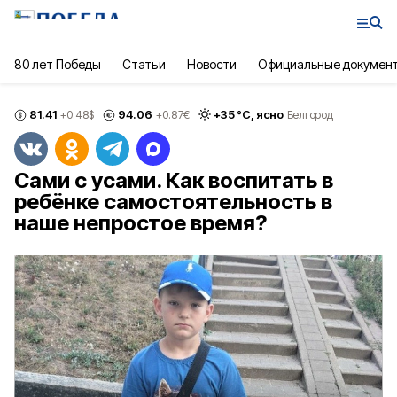
80 лет Победы
Статьи
Новости
Официальные докумен
81.41
94.06
+
35
°С,
ясно
+0.48
$
+0.87
€
Белгород
Сами с усами. Как воспитать в
ребёнке самостоятельность в
наше непростое время?