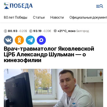
80 лет Победы
Статьи
Новости
Официальные докумен
80.93
93.19
+
21
°С,
ясно
-0.20
$
-0.39
€
Белгород
Врач-травматолог Яковлевской
ЦРБ Александр Шульман — о
кинезофилии