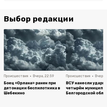
Выбор редакции
Происшествия
Вчера, 22:59
Происшествия
Вчера, 
Боец «Орлана» ранен при
ВСУ нанесли удары 
детонации беспилотника в
четырём муниципа
Шебекино
Белгородской обла