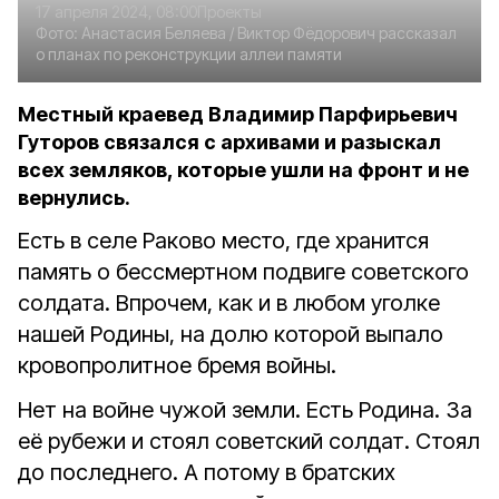
17 апреля 2024, 08:00
Проекты
Фото:
Анастасия Беляева
/ Виктор Фёдорович рассказал
о планах по реконструкции аллеи памяти
Местный краевед Владимир Парфирьевич
Гуторов связался с архивами и разыскал
всех земляков, которые ушли на фронт и не
вернулись.
Есть в селе Раково место, где хранится
память о бессмертном подвиге советского
солдата. Впрочем, как и в любом уголке
нашей Родины, на долю которой выпало
кровопролитное бремя войны.
Нет на войне чужой земли. Есть Родина. За
её рубежи и стоял советский солдат. Стоял
до последнего. А потому в братских