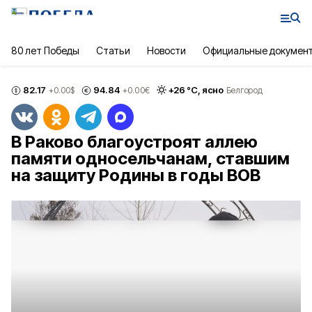
80 лет Победы
Статьи
Новости
Официальные докумен
82.17
94.84
+
26
°С,
ясно
+0.00
$
+0.00
€
Белгород
В Раково благоустроят аллею
памяти односельчанам, ставшим
на защиту Родины в годы ВОВ