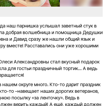
гда наш парнишка услышал заветный стук в
ишла добрая волшебница и помощница Дедушки
вна и Давид сразу же нашли общий язык и
ру вместе! Расставались они уже хорошими
Олеси Александровны стал вкусный подарок
кла для гостьи праздничный тортик… А ведь
вращается!
в нашем округе много. Кто-то дарит праздник
кто-то –навещает наших дорогих ветеранов,
нюю посылку «за ленточку». Ведь в
олжен верить каждый! А ещё, каждый должен