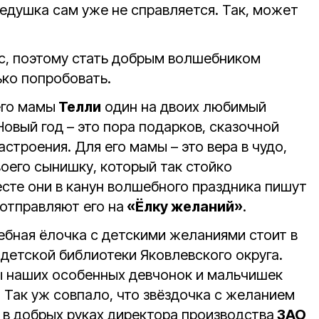
душка сам уже не справляется. Так, может
ес, поэтому стать добрым волшебником
ко попробовать.
его мамы
Телли
один на двоих любимый
овый год – это пора подарков, сказочной
строения. Для его мамы – это вера в чудо,
воего сынишку, который так стойко
есте они в канун волшебного праздника пишут
отправляют его на
«Ёлку желаний»
.
ебная ёлочка с детскими желаниями стоит в
детской библиотеки Яковлевского округа.
ы наших особенных девчонок и мальчишек
ак уж совпало, что звёздочка с желанием
в добрых руках директора производства
ЗАО