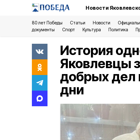
Новости Яковлевско
80 лет Победы
Статьи
Новости
Официаль
документы
Спорт
Культура
Политика
П
История одн
Яковлевцы з
добрых дел 
дни