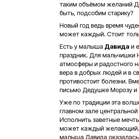
таким объёмом желаний Де
быть, подсобим старику?
Новый год ведь время чуд
может каждый. Стоит толь
Есть у малыша
Давида
и 
праздник. Для мальчишки Н
атмосферы и радостного на
вера в добрых людей и в с
противостоит болезни. Вм
письмо Дедушке Морозу и 
Уже по традиции эта волш
главном зале центральной 
Исполнить заветные мечт
может каждый желающий. Т
малыша Давида оказалась 