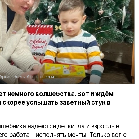
Архив Олеси Афанасьевой
ет немного волшебства. Вот и ждём
 скорее услышать заветный стук в
лшебника надеются детки, да и взрослые
его работа – исполнять мечты! Только вот с