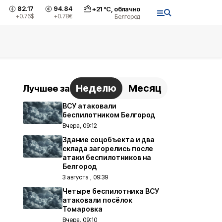
82.17
94.84
+
21
°С,
облачно
+0.76
$
+0.78
€
Белгород
Неделю
Месяц
Лучшее за
ВСУ атаковали
беспилотником Белгород
Вчера, 09:12
Здание соцобъекта и два
склада загорелись после
атаки беспилотников на
Белгород
3 августа , 09:39
Четыре беспилотника ВСУ
атаковали посёлок
Томаровка
Вчера, 09:10