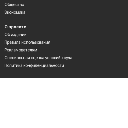
Общество
Экономика
О проекте
Об издании
Правила использования
Рекламодателям
Специальная оценка условий труда
Политика конфиденциальности
Мы в соцсетях
Сетевое издание «Победа 31» зарегистрировано Федеральной службой
по надзору в сфере связи, информационных технологий и массовых
коммуникаций 27.08.2021. Свидетельство о регистрации ЭЛ № ФС 77 —
81761.
Настоящий ресурс может содержать материалы 12+
Правила использования