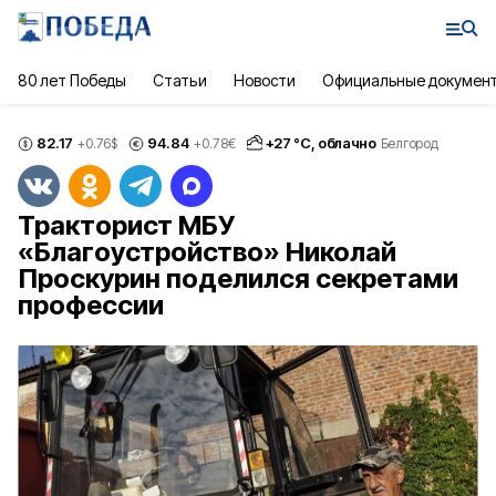
80 лет Победы
Статьи
Новости
Официальные докумен
82.17
94.84
+
27
°С,
облачно
+0.76
$
+0.78
€
Белгород
Тракторист МБУ
«Благоустройство» Николай
Проскурин поделился секретами
профессии