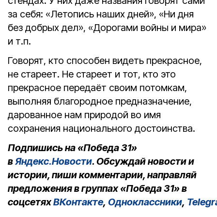
стендах. У них даже названия говорят сами
за себя: «Летопись наших дней», «Ни дня
без добрых дел», «Дорогами войны и мира»
и т.п.
Говорят, кто способен видеть прекрасное,
не стареет. Не стареет и тот, кто это
прекрасное передаёт своим потомкам,
выполняя благородное предназначение,
дарованное нам природой во имя
сохранения национального достоинства.
Подпишись на «Победа 31»
в
Яндекс.Новости
. Обсуждай новости и
истории, пиши комментарии, направляй
предложения в группах «Победа 31» в
соцсетях
ВКонтакте
,
Одноклассники
,
Teleg