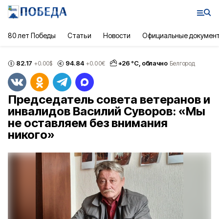
80 лет Победы
Статьи
Новости
Официальные докумен
82.17
94.84
+
26
°С,
облачно
+0.00
$
+0.00
€
Белгород
Председатель совета ветеранов и
инвалидов Василий Суворов: «Мы
не оставляем без внимания
никого»