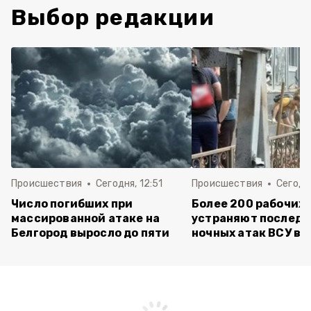
Выбор редакции
Происшествия
Сегодня, 12:51
Происшествия
Сегодня
Число погибших при
Более 200 рабочих
массированной атаке на
устраняют последс
Белгород выросло до пяти
ночных атак ВСУ в 