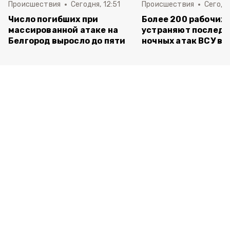
Происшествия
Сегодня, 12:51
Происшествия
Сегодня
Число погибших при
Более 200 рабочих
массированной атаке на
устраняют последс
Белгород выросло до пяти
ночных атак ВСУ в 