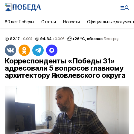
80 лет Победы
Статьи
Новости
Официальные докумен
82.17
94.84
+
26
°С,
облачно
+0.00
$
+0.00
€
Белгород
Корреспонденты «Победы 31»
адресовали 5 вопросов главному
архитектору Яковлевского округа