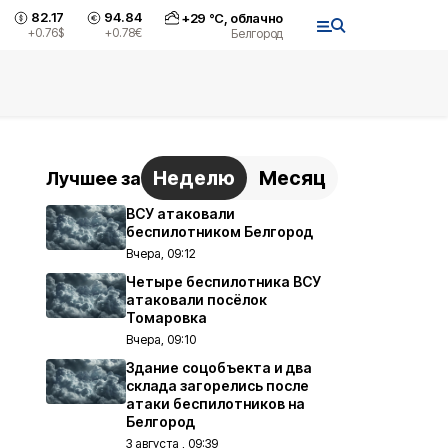
82.17
94.84
+
29
°С,
облачно
+0.76
$
+0.78
€
Белгород
Неделю
Месяц
Лучшее за
ВСУ атаковали
беспилотником Белгород
Вчера, 09:12
Четыре беспилотника ВСУ
атаковали посёлок
Томаровка
Вчера, 09:10
Здание соцобъекта и два
склада загорелись после
атаки беспилотников на
Белгород
3 августа , 09:39