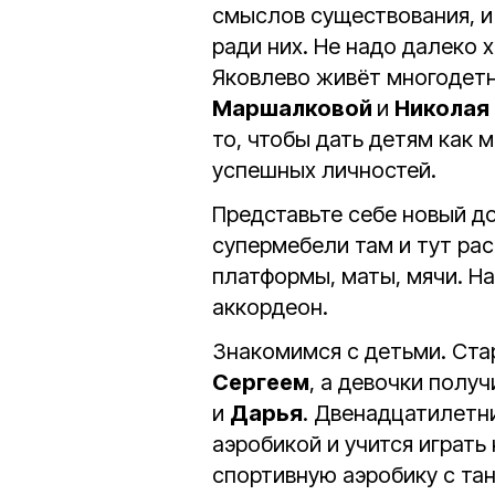
смыслов существования, и 
ради них. Не надо далеко х
Яковлево живёт многодет
Маршалковой
и
Николая
то, чтобы дать детям как 
успешных личностей.
Представьте себе новый до
супермебели там и тут ра
платформы, маты, мячи. На
аккордеон.
Знакомимся с детьми. Ста
Сергеем
, а девочки полу
и
Дарья
. Двенадцатилетн
аэробикой и учится играть
спортивную аэробику с та