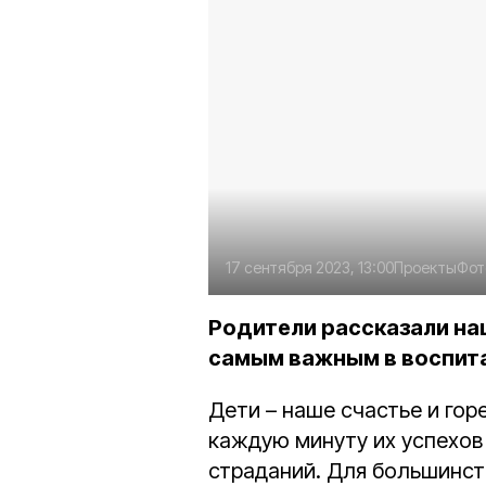
17 сентября 2023, 13:00
Проекты
Фот
Родители рассказали на
самым важным в воспита
Дети – наше счастье и гор
каждую минуту их успехов 
страданий. Для большинств