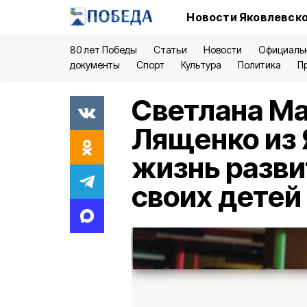
Новости Яковлевско
80 лет Победы
Статьи
Новости
Официаль
документы
Спорт
Культура
Политика
П
Светлана М
Лященко из 
жизнь разви
своих детей