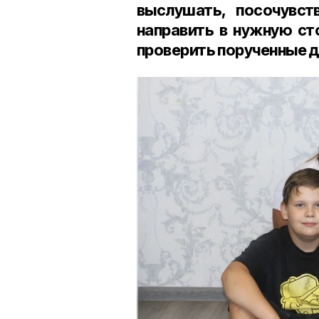
выслушать, посочувст
направить в нужную ст
проверить порученные д