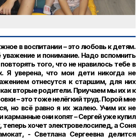
жное в воспитании – это любовь к детям.
ё уважение и понимание. Надо вспомнить
е повторять того, что не нравилось тебе в
. Я уверена, что мои дети никогда не
ажением отнесутся к старшим, для них
 как вторые родители. Приучаем мы их и к
овки – это тоже нелёгкий труд. Порой мне
ся, но всё равно я их жалею. Учим их не
 карманные они копят – Сергей уже купил
, теперь хочет электровелосипед, а Соня
амокат, - Светлана Сергеевна делится