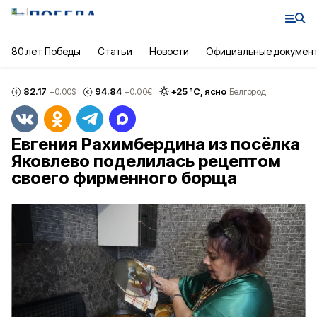
80 лет Победы
Статьи
Новости
Официальные докумен
82.17
94.84
+
25
°С,
ясно
+0.00
$
+0.00
€
Белгород
Евгения Рахимбердина из посёлка
Яковлево поделилась рецептом
своего фирменного борща