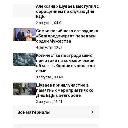
Александр Шуваев выступил с
обращением по случаю Дня
ВДВ
2 августа , 04:01
Семье погибшего сотрудника
«Белгородэнерго» передали
орден Мужества
4 августа , 10:37
Количество пострадавших
при атаке на коммерческий
объект в Короче выросло до
семи
3 августа , 09:40
Шуваев принял участие в
памятных мероприятиях ко
Дню ВДВ в Белгороде
2 августа , 12:41
Все материалы