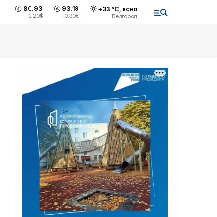
80.93
93.19
+
33
°С,
ясно
-0.20
$
-0.39
€
Белгород