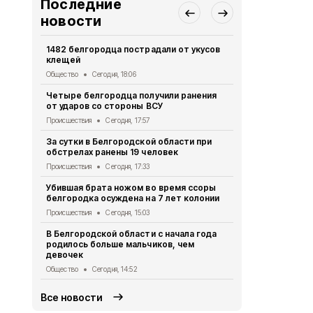
Последние
новости
1482 белгородца пострадали от укусов
В пятницу в
клещей
ожидаются 
Общество
Сегодня, 18:06
Общество
Се
Четыре белгородца получили ранения
Шесть муни
от ударов со стороны ВСУ
области поп
Происшествия
Сегодня, 17:57
Происшествия
За сутки в Белгородской области при
Учёные из 
обстрелах ранены 19 человек
инновацион
открытой х
Происшествия
Сегодня, 17:33
Общество
Се
Убившая брата ножом во время ссоры
белгородка осуждена на 7 лет колонии
В Белгород
мотоциклист
Происшествия
Сегодня, 15:03
Происшествия
В Белгородской области с начала года
родилось больше мальчиков, чем
Мужчина по
девочек
от дрона в
Общество
Сегодня, 14:52
Происшествия
Все новости