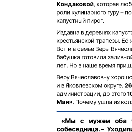
Кондаковой
, которая люб
роли кулинарного гуру – п
капустный пирог.
Издавна в деревнях капуст
крестьянской трапезы. Её 
Вот и в семье Веры Вячесл
бабушка готовила заливной
лет. Но в наше время приш
Веру Вячеславовну хорошо 
и в Яковлевском округе.
26
администрации, до этого
1
Мая»
. Почему ушла из кол
«Мы с мужем оба тр
собеседница. – Уходил