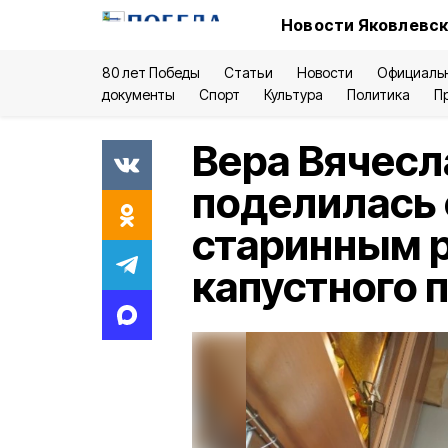
Новости Яковлевск
80 лет Победы
Статьи
Новости
Официаль
документы
Спорт
Культура
Политика
П
Вера Вячесл
поделилась 
старинным р
капустного 