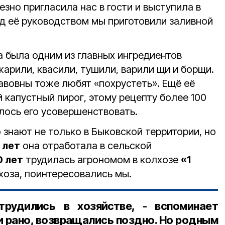
езно пригласила нас в гости и выступила в
од её руководством мы приготовили заливной
а была одним из главных ингредиентов
жарили, квасили, тушили, варили щи и борщи.
авовны тоже любят «похрустеть». Ещё её
 капустный пирог, этому рецепту более 100
лось его усовершенствовать.
знают не только в Быковской территории, но
 лет
она отработала в сельской
0 лет
трудилась агрономом в колхозе
«1
хоза, поинтересовались мы.
удились в хозяйстве, - вспоминает
и рано, возвращались поздно. Но родным