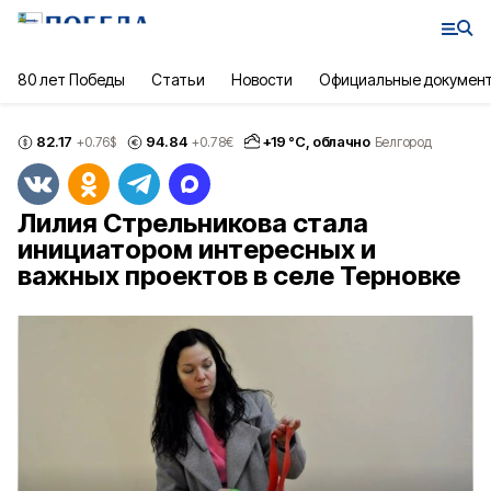
80 лет Победы
Статьи
Новости
Официальные докумен
82.17
94.84
+
19
°С,
облачно
+0.76
$
+0.78
€
Белгород
Лилия Стрельникова стала
инициатором интересных и
важных проектов в селе Терновке