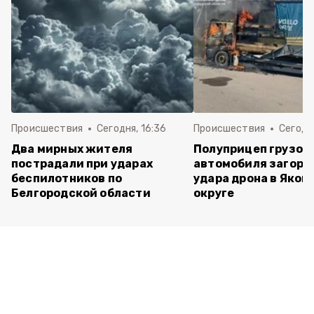
Происшествия
Сегодня, 16:36
Происшествия
Сегодня
Два мирных жителя
Полуприцеп грузов
пострадали при ударах
автомобиля загоре
беспилотников по
удара дрона в Яков
Белгородской области
округе