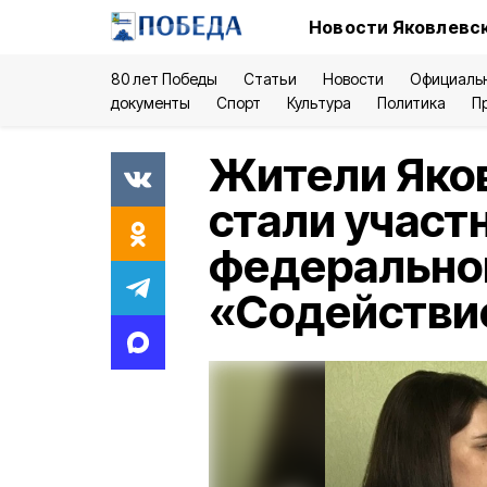
Новости Яковлевск
80 лет Победы
Статьи
Новости
Официаль
документы
Спорт
Культура
Политика
П
Жители Яков
стали участ
федерально
«Содействие