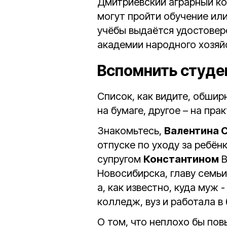
Дмитриевский аграрный ко
могут пройти обучение ил
учёбы выдаётся удостовер
академии народного хозяй
Вспомнить студе
Список, как видите, обшир
на бумаге, другое – на прак
Знакомьтесь,
Валентина 
отпуске по уходу за ребён
супругом
Константином
В
Новосибирска, главу семь
а, как известно, куда муж 
колледж, вуз и работала в
О том, что неплохо бы по