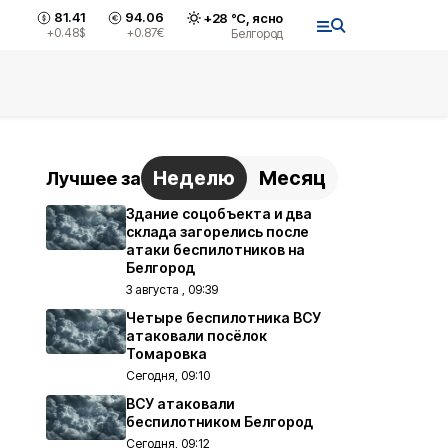
81.41
94.06
+
28
°С,
ясно
+0.48
$
+0.87
€
Белгород
Неделю
Месяц
Лучшее за
Здание соцобъекта и два
склада загорелись после
атаки беспилотников на
Белгород
3 августа , 09:39
Четыре беспилотника ВСУ
атаковали посёлок
Томаровка
Сегодня, 09:10
ВСУ атаковали
беспилотником Белгород
Сегодня, 09:12