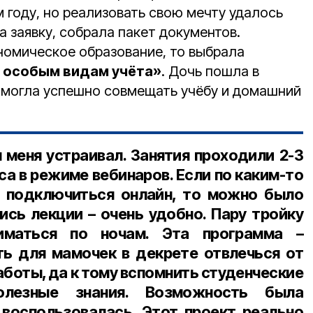
 году, но реализовать свою мечту удалось
 заявку, собрала пакет документов.
номическое образование, то выбрала
о особым видам учёта»
. Дочь пошла в
 смогла успешно совмещать учёбу и домашний
 меня устраивал. Занятия проходили 2-3
са в режиме вебинаров. Если по каким-то
ь подключиться онлайн, то можно было
ись лекции – очень удобно. Пару тройку
иматься по ночам. Эта программа –
ь для мамочек в декрете отвлечься от
боты, да к тому вспомнить студенческие
лезные знания. Возможность была
 воспользовалась. Этот проект реально