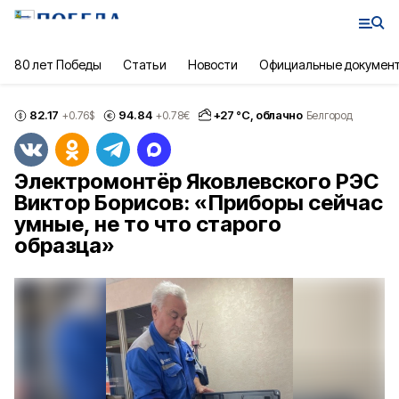
80 лет Победы
Статьи
Новости
Официальные докумен
82.17
94.84
+
27
°С,
облачно
+0.76
$
+0.78
€
Белгород
Электромонтёр Яковлевского РЭС
Виктор Борисов: «Приборы сейчас
умные, не то что старого
образца»