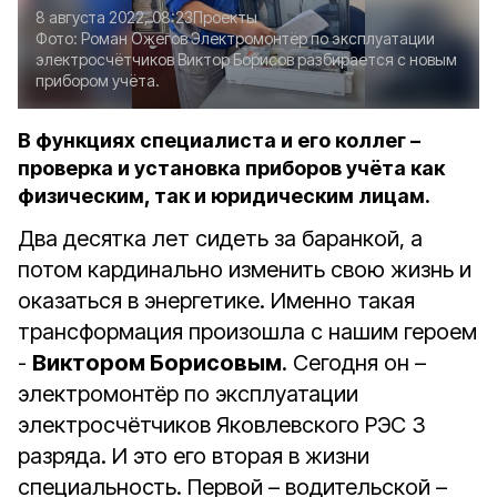
8 августа 2022, 08:23
Проекты
Фото:
Роман Ожегов
Электромонтёр по эксплуатации
электросчётчиков Виктор Борисов разбирается с новым
прибором учёта.
В функциях специалиста и его коллег –
проверка и установка приборов учёта как
физическим, так и юридическим лицам.
Два десятка лет сидеть за баранкой, а
потом кардинально изменить свою жизнь и
оказаться в энергетике. Именно такая
трансформация произошла с нашим героем
-
Виктором Борисовым
. Сегодня он –
электромонтёр по эксплуатации
электросчётчиков Яковлевского РЭС 3
разряда. И это его вторая в жизни
специальность. Первой – водительской –