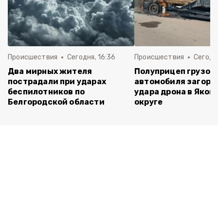
Происшествия
Сегодня, 16:36
Происшествия
Сегодня
Два мирных жителя
Полуприцеп грузов
пострадали при ударах
автомобиля загоре
беспилотников по
удара дрона в Яков
Белгородской области
округе