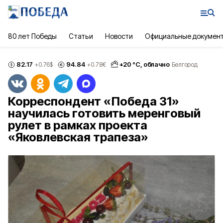
80 лет Победы
Статьи
Новости
Официальные докумен
82.17
94.84
+
20
°С,
облачно
+0.76
$
+0.78
€
Белгород
Корреспондент «Победа 31»
научилась готовить меренговый
рулет в рамках проекта
«Яковлевская трапеза»