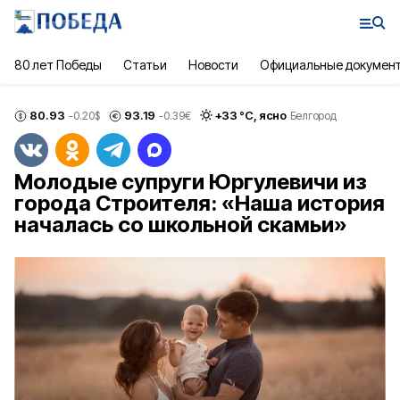
80 лет Победы
Статьи
Новости
Официальные докумен
80.93
93.19
+
33
°С,
ясно
-0.20
$
-0.39
€
Белгород
Молодые супруги Юргулевичи из
города Строителя: «Наша история
началась со школьной скамьи»