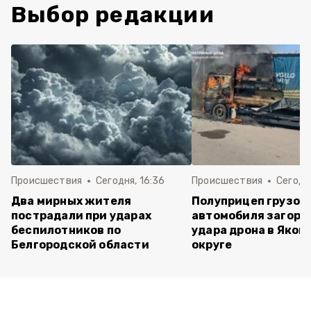
Выбор редакции
Происшествия
Сегодня, 16:36
Происшествия
Сегодня
Два мирных жителя
Полуприцеп грузов
пострадали при ударах
автомобиля загоре
беспилотников по
удара дрона в Яков
Белгородской области
округе