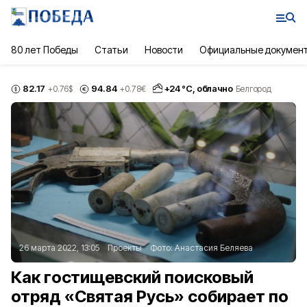
80 лет Победы
Статьи
Новости
Официальные докумен
82.17
94.84
+
24
°С,
облачно
+0.76
$
+0.78
€
Белгород
26 марта 2022, 13:05
Проекты
Фото:
Анастасия Беляева
Как гостищевский поисковый
отряд «Святая Русь» собирает по