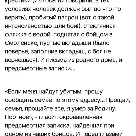
крестики (и чтобы ни говорили, в тех
условиях человек должен был во что-то
верить), пробитый патрон (вот с такой
интенсивностью шли бои!), стеклянная
фляжка с водой, поднятая с бойцом в
Смоленске, пустые вкладыши (было
поверье, заполнив вкладыш, с боя не
вернёшься). И письма из родного дома, и
предсмертные записки…
«Если меня найдут убитым, прошу
сообщить семье по этому адресу… Прощай,
семья, прощайте все, я умер за Родину.
Портнов», - гласит окровавленная
предсмертная записка, найденная при
одном из наших бойцов. И перед глазами