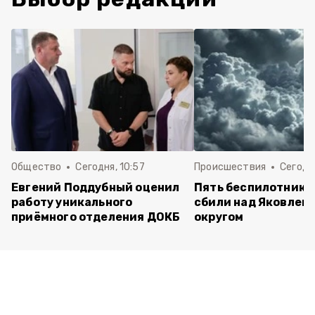
Общество
Сегодня, 10:57
Происшествия
Сегодня
Евгений Поддубный оценил
Пять беспилотнико
работу уникального
сбили над Яковлев
приёмного отделения ДОКБ
округом