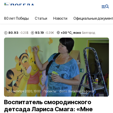
80 лет Победы
Статьи
Новости
Официальные докумен
80.93
93.19
+
30
°С,
ясно
-0.20
$
-0.39
€
Белгород
13 сентября 2020, 13:00
Проекты
Фото:
Василий Сафонов
Воспитатель смородинского
детсада Лариса Смага: «Мне