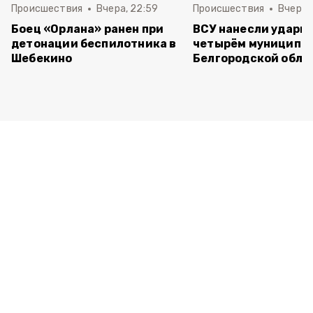
Происшествия
Вчера, 22:59
Происшествия
Вчера, 
Боец «Орлана» ранен при
ВСУ нанесли удары 
детонации беспилотника в
четырём муниципа
Шебекино
Белгородской обла