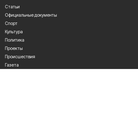
Статьи
Официальные документы
Спорт
Культура
Политика
Проекты
Происшествия
Газета
Общество
Экономика
О проекте
Об издании
Правила использования
Рекламодателям
Специальная оценка условий труда