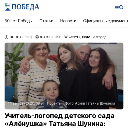
80 лет Победы
Статьи
Новости
Официальные докумен
80.93
93.19
+
21
°С,
ясно
-0.20
$
-0.39
€
Белгород
14 августа 2020, 08:31
Проекты
Фото:
Архив Татьяны Шуниной
Учитель-логопед детского сада
«Алёнушка» Татьяна Шунина: