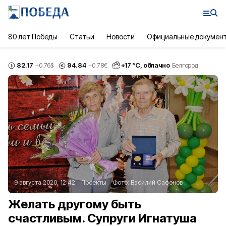
80 лет Победы
Статьи
Новости
Официальные докумен
82.17
94.84
+
17
°С,
облачно
+0.76
$
+0.78
€
Белгород
9 августа 2020, 12:42
Проекты
Фото:
Василий Сафонов
Желать другому быть
счастливым. Супруги Игнатуша