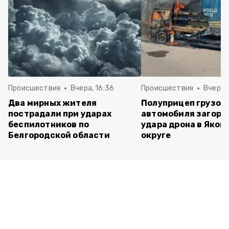
Происшествия
Вчера, 16:36
Происшествия
Вчера, 
Два мирных жителя
Полуприцеп грузов
пострадали при ударах
автомобиля загоре
беспилотников по
удара дрона в Яков
Белгородской области
округе