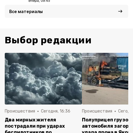
Вчера, 09:45
Все материалы
Выбор редакции
Происшествия
Сегодня, 16:36
Происшествия
Сегодня
Два мирных жителя
Полуприцеп грузов
пострадали при ударах
автомобиля загоре
беспилотников по
удара дрона в Яков