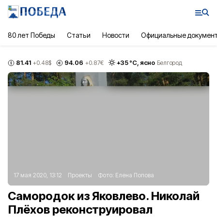
80 лет Победы
Статьи
Новости
Официальные докумен
81.41
94.06
+
35
°С,
ясно
+0.48
$
+0.87
€
Белгород
17 мая 2020, 13:12
Проекты
Фото:
Елена Попова
Самородок из Яковлево. Николай
Плёхов реконструировал