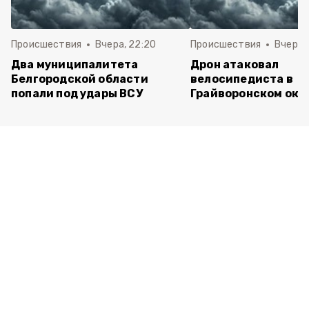
Происшествия
Вчера, 22:20
Происшествия
Вчера, 
Два муниципалитета
Дрон атаковал
Белгородской области
велосипедиста в
попали под удары ВСУ
Грайворонском окр