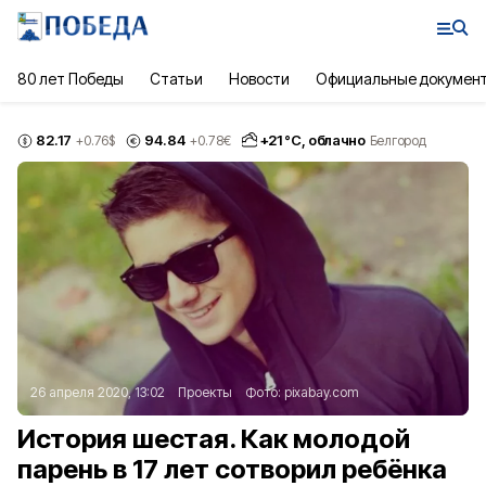
80 лет Победы
Статьи
Новости
Официальные докумен
82.17
94.84
+
21
°С,
облачно
+0.76
$
+0.78
€
Белгород
26 апреля 2020, 13:02
Проекты
Фото:
pixabay.com
История шестая. Как молодой
парень в 17 лет сотворил ребёнка