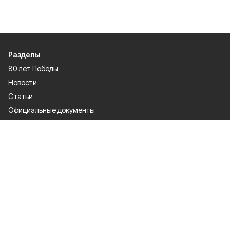
Разделы
80 лет Победы
Новости
Статьи
Официальные документы
Спорт
Культура
Политика
Проекты
Происшествия
Газета
Общество
Экономика