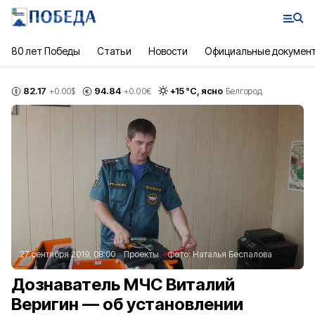
80 лет Победы
Статьи
Новости
Официальные докумен
82.17
94.84
+
15
°С,
ясно
+0.00
$
+0.00
€
Белгород
27 сентября 2019, 08:00
Проекты
Фото:
Наталья Беспалова
Дознаватель МЧС Виталий
Веригин — об установлении