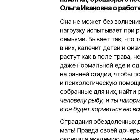
Ольга Ивановна о работ
Она не может без волнени
нагрузку испытывает при 
семьями. Бывает так, что 
в них, калечит детей и фи
растут как в поле трава, н
даже нормальной еде и од
на ранней стадии, чтобы 
и психологическую помощь
собранные для них, найти 
человеку рыбу, и ты накорм
и он будет кормиться ею в
Страдания обездоленных д
мать! Правда своей дочерь
окончила академию имени 