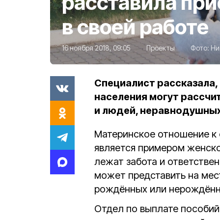
расставила пр
в своей работе
16 ноября 2018, 09:05
Проекты
Фото:
Ни
Специалист рассказала,
населения могут рассчи
и людей, неравнодушных
Материнское отношение к
является примером женско
лежат забота и ответствен
может представить на мес
рождённых или нерождённ
Отдел по выплате пособий