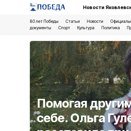
Новости Яковлевск
80 лет Победы
Статьи
Новости
Официаль
документы
Спорт
Культура
Политика
П
Помогая другим
себе. Ольга Гул