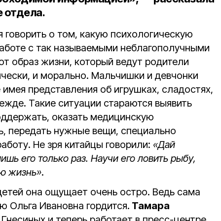
е отдела.
я говорить о том, какую психологическую
работе с так называемыми неблагополучными
тот образ жизни, который ведут родители
зически, и морально. Мальчишки и девчонки
е имея представления об игрушках, сладостях,
ежде. Такие ситуации стараются выявить
поддержать, оказать медицинскую
, передать нужные вещи, специально
работу. Не зря китайцы говорили:
«Дай
ишь его только раз. Научи его ловить рыбу,
сю жизнь»
.
етей она ощущает очень остро. Ведь сама
ю Ольга Ивановна гордится.
Тамара
Гнесиных и теперь работает в пресс-центре