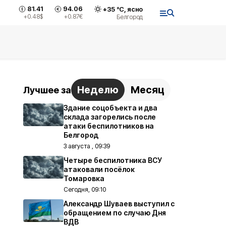
81.41
94.06
+
35
°С,
ясно
+0.48
$
+0.87
€
Белгород
Неделю
Месяц
Лучшее за
Здание соцобъекта и два
склада загорелись после
атаки беспилотников на
Белгород
3 августа , 09:39
Четыре беспилотника ВСУ
атаковали посёлок
Томаровка
Сегодня, 09:10
Александр Шуваев выступил с
обращением по случаю Дня
ВДВ