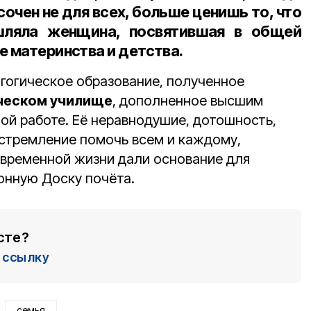
очен не для всех, больше ценишь то, что
ляла женщина, посвятившая в общей
е материнства и детства.
агогическое образование, полученное
ческом училище
, дополненное высшим
ой работе. Её неравнодушие, дотошность,
 стремление помочь всем и каждому,
овременной жизни дали основание для
онную Доску почёта.
сте?
ссылку
семья