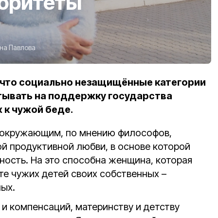
иоритеты
на Павлова
 что социально незащищённые категории
тывать на поддержку государства
 к чужой беде.
 окружающим, по мнению философов,
й продуктивной любви, в основе которой
ность. На это способна женщина, которая
те чужих детей своих собственных –
ых.
 и компенсаций, материнству и детству