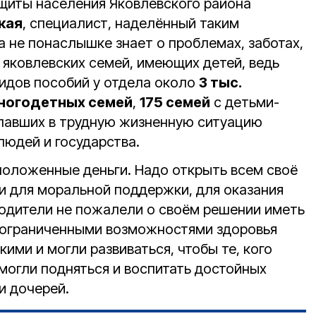
щиты населения Яковлевского района
кая
, специалист, наделённый таким
 не понаслышке знает о проблемах, заботах,
 яковлевских семей, имеющих детей, ведь
видов пособий у отдела около
3 тыс.
ногодетных семей
,
175 семей
с детьми-
опавших в трудную жизненную ситуацию
юдей и государства.
положенные деньги. Надо открыть всем своё
и для моральной поддержки, для оказания
одители не пожалели о своём решении иметь
с ограниченными возможностями здоровья
кими и могли развиваться, чтобы те, кого
могли подняться и воспитать достойных
и дочерей.