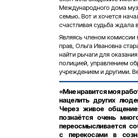
Международного дома муз
семью. Вот и хочется нача
счастливая судьба ждала 
Являясь членом комиссии 
прав, Ольга Ивановна стар
найти рычаги для оказани
полицией, управлением об
учреждением и другими. Ве
«Мне нравится моя работ
нацелить других людей
Через живое общение,
познаётся очень мног
переосмысливается со
с перекосами в созн