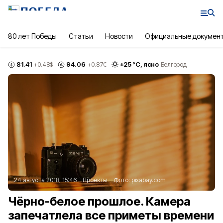
80 лет Победы
Статьи
Новости
Официальные докумен
81.41
94.06
+
25
°С,
ясно
+0.48
$
+0.87
€
Белгород
24 августа 2018, 15:46
Проекты
Фото:
pixabay.com
Чёрно-белое прошлое. Камера
запечатлела все приметы времени