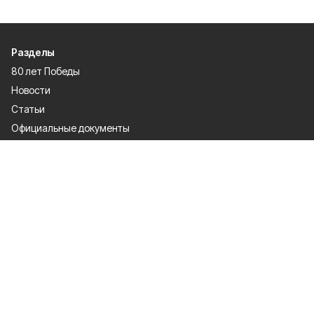
Разделы
80 лет Победы
Новости
Статьи
Официальные документы
Спорт
Культура
Политика
Проекты
Происшествия
Газета
Общество
Экономика