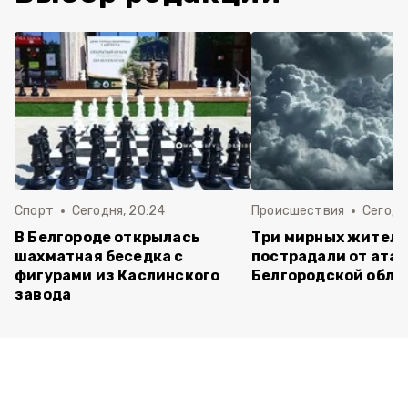
Спорт
Сегодня, 20:24
Происшествия
Сегодня
В Белгороде открылась
Три мирных жител
шахматная беседка с
пострадали от атак
фигурами из Каслинского
Белгородской обла
завода