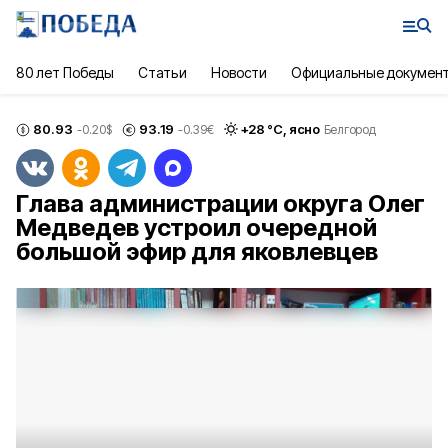
80 лет Победы
Статьи
Новости
Официальные докумен
80.93
93.19
+
28
°С,
ясно
-0.20
$
-0.39
€
Белгород
Глава администрации округа Олег
Медведев устроил очередной
большой эфир для яковлевцев