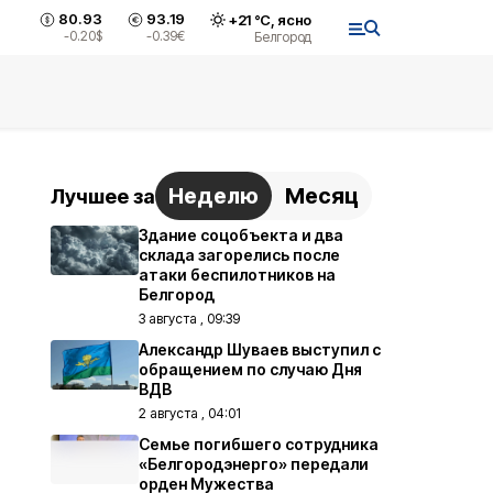
80.93
93.19
+
21
°С,
ясно
-0.20
$
-0.39
€
Белгород
Неделю
Месяц
Лучшее за
Здание соцобъекта и два
склада загорелись после
атаки беспилотников на
Белгород
3 августа , 09:39
Александр Шуваев выступил с
обращением по случаю Дня
ВДВ
2 августа , 04:01
Семье погибшего сотрудника
«Белгородэнерго» передали
орден Мужества