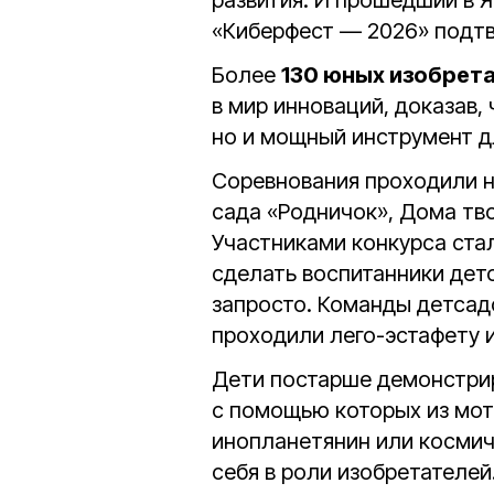
развития. И прошедший в 
«Киберфест — 2026» подтв
Более
130 юных изобрет
в мир инноваций, доказав,
но и мощный инструмент д
Соревнования проходили на
сада «Родничок», Дома тв
Участниками конкурса стали
сделать воспитанники детс
запросто. Команды детсад
проходили лего-эстафету 
Дети постарше демонстрир
с помощью которых из мот
инопланетянин или космич
себя в роли изобретателей