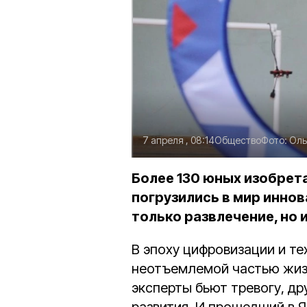
7 апреля , 08:14
Общество
Фото:
Оль
Более 130 юных изобрета
погрузились в мир иннов
только развлечение, но
В эпоху цифровизации и т
неотъемлемой частью жизн
эксперты бьют тревогу, др