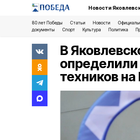
Новости Яковлевск
80 лет Победы
Статьи
Новости
Официаль
документы
Спорт
Культура
Политика
П
В Яковлевск
определили
техников на