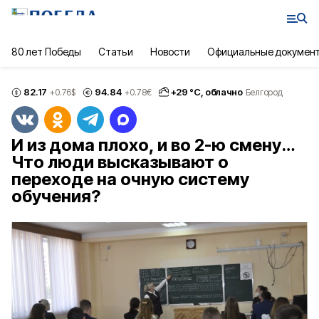
80 лет Победы
Статьи
Новости
Официальные докумен
82.17
94.84
+
29
°С,
облачно
+0.76
$
+0.78
€
Белгород
И из дома плохо, и во 2-ю смену…
Что люди высказывают о
переходе на очную систему
обучения?