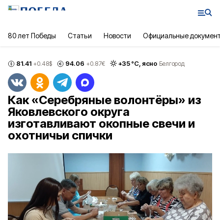
80 лет Победы
Статьи
Новости
Официальные докумен
81.41
94.06
+
35
°С,
ясно
+0.48
$
+0.87
€
Белгород
Как «Серебряные волонтёры» из
Яковлевского округа
изготавливают окопные свечи и
охотничьи спички