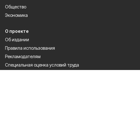
Общество
Экономика
О проекте
Об издании
Правила использования
Рекламодателям
Специальная оценка условий труда
Политика конфиденциальности
Мы в соцсетях
Сетевое издание «Победа 31» зарегистрировано Федеральной службой
по надзору в сфере связи, информационных технологий и массовых
коммуникаций 27.08.2021. Свидетельство о регистрации ЭЛ № ФС 77 —
81761.
Настоящий ресурс может содержать материалы 12+
Правила использования